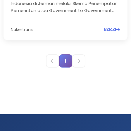
2026
Indonesia di Jerman melalui Skema Penempatan
Pemerintah atau Government to Government
pada tanggal 28 Januari 2026...
Baca
Nakertrans
1