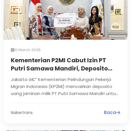
10 March 2026
Kementerian P2MI Cabut Izin PT
Putri Samawa Mandiri, Deposito
Rp1,5 Miliar Dicairkan untuk
Jakarta â€” Kementerian Pelindungan Pekerja
Pemenuhan Hak Pekerja Migran
Migran Indonesia (KP2MI) mencairkan deposito
Indonesia
uang jaminan milik PT Putri Samawa Mandiri untuk
pemenuhan ha...
Baca
Nakertrans